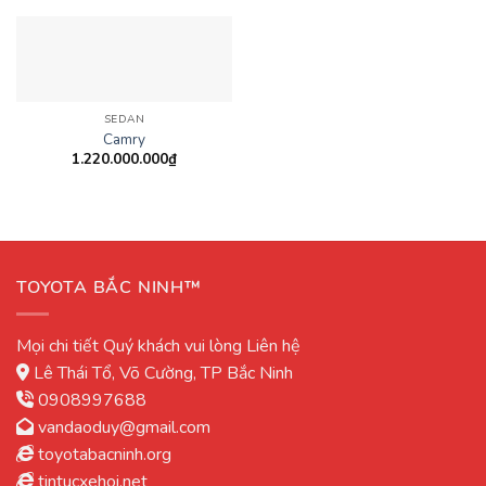
SEDAN
Camry
1.220.000.000
₫
TOYOTA BẮC NINH™
Mọi chi tiết Quý khách vui lòng Liên hệ
Lê Thái Tổ, Võ Cường, TP Bắc Ninh
0908997688
vandaoduy@gmail.com
toyotabacninh.org
tintucxehoi.net