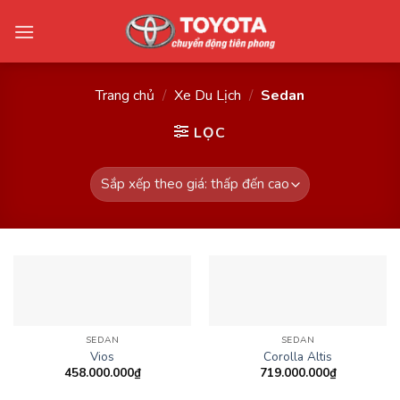
Skip
to
content
Trang chủ
/
Xe Du Lịch
/
Sedan
LỌC
SEDAN
SEDAN
Vios
Corolla Altis
458.000.000
₫
719.000.000
₫