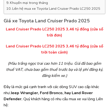
Khuyến mại trong tháng
Liên hệ mua xe Toyota Land Cruiser Prado LC250 2025
Giá xe Toyota Land Cruiser Prado 2025
Land Cruiser Prado LC250 2025 3,46 tỷ đồng (cửa sổ
trời đơn)
Land Cruiser Prado LC250 2025 3,46 tỷ đồng (cửa sổ
trời toàn cảnh)
(Màu trắng ngọc trai cao hơn 11 triệu. Giá đã bao g
ồ
m
thu
ế
VAT, ch
ư
a bao g
ồ
m thu
ế
tr
ướ
c b
ạ
v
à
l
ệ
ph
í
đă
ng k
ý
,
đă
ng ki
ể
m xe.)
Đây là mức giá cạnh tranh với các dòng SUV cao cấp khác
như
Jeep Wrangler, Ford Bronco, hay Land Rover
Defender.
Quý khách hàng có nhu cầu mua xe vui lòng Liên
hệ: