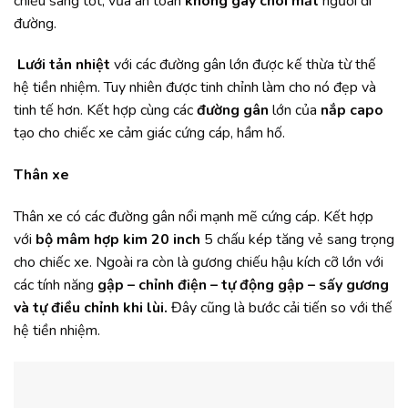
chiếu sáng tốt, vừa an toàn
không gây chói mắt
người đi
đường.
Lưới tản nhiệt
với các đường gân lớn được kế thừa từ thế
hệ tiền nhiệm. Tuy nhiên được tinh chỉnh làm cho nó đẹp và
tinh tế hơn. Kết hợp cùng các
đường gân
lớn của
nắp capo
tạo cho chiếc xe cảm giác cứng cáp, hầm hố.
Thân xe
Thân xe có các đường gân nổi mạnh mẽ cứng cáp. Kết hợp
với
bộ mâm hợp kim
20 inch
5 chấu kép tăng vẻ sang trọng
cho chiếc xe. Ngoài ra còn là gương chiếu hậu kích cỡ lớn với
các tính năng
gập – chỉnh điện – tự động gập – sấy gương
và tự điều chỉnh khi lùi.
Đây cũng là bước cải tiến so với thế
hệ tiền nhiệm.