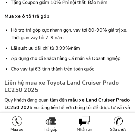
Tặng Coupon giảm 10% Phí nội thất, Bảo hiểm
Mua xe ô tô tr
ả
g
ó
p:
Hỗ trợ trả góp cực nhanh gọn, vay tới 80-90% giá trị xe.
Thời gian vay tới 7-9 năm
Lãi suất ưu đãi, chỉ từ 3,99%/năm
Áp dụng cho cả khách hàng Cá nhân và Doanh nghiệp
Cho vay tại 63 tỉnh thành trên toàn quốc
Liên hệ mua xe Toyota Land Cruiser Prado
LC250 2025
Quý khách đang quan tâm đến
m
ẫ
u xe Land Cruiser Prado
LC250 2025
vui lòng liên hệ với chúng tôi để được tư vấn và
báo
giá xe Toyota
,
và mua xe
Land Cruiser Prado LC250
2025
tốt nhất
Mua xe
Trả góp
Nhắn tin
Sửa chữa