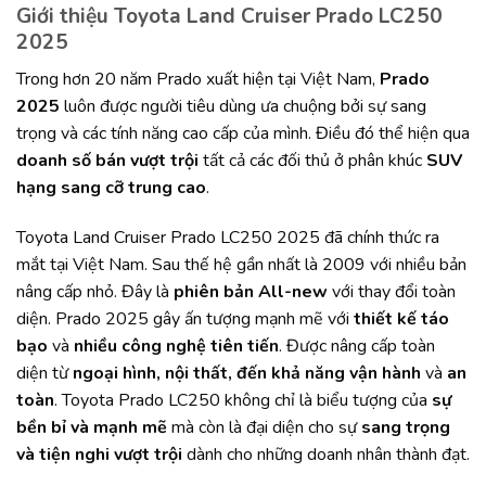
Giới thiệu Toyota Land Cruiser Prado LC250
2025
Trong hơn 20 năm Prado xuất hiện tại Việt Nam,
Prado
2025
luôn được người tiêu dùng ưa chuộng bởi sự sang
trọng và các tính năng cao cấp của mình. Điều đó thể hiện qua
doanh số bán vượt trội
tất cả các đối thủ ở phân khúc
SUV
hạng sang cỡ trung cao
.
Toyota Land Cruiser Prado LC250 2025 đã chính thức ra
mắt tại Việt Nam. Sau thế hệ gần nhất là 2009 với nhiều bản
nâng cấp nhỏ. Đây là
phiên bản All-new
với thay đổi toàn
diện. Prado 2025 gây ấn tượng mạnh mẽ với
thiết kế táo
bạo
và
nhiều công nghệ tiên tiến
. Được nâng cấp toàn
diện từ
ngoại hình, nội thất, đến khả năng vận hành
và
an
toàn
. Toyota Prado LC250 không chỉ là biểu tượng của
sự
bền bỉ và mạnh mẽ
mà còn là đại diện cho sự
sang trọng
và tiện nghi vượt trội
dành cho những doanh nhân thành đạt.