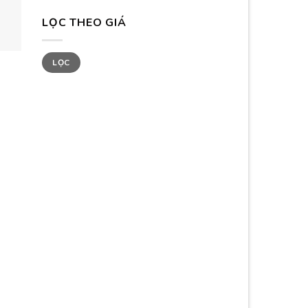
LỌC THEO GIÁ
Giá
Giá
LỌC
tối
tối
thiểu
đa