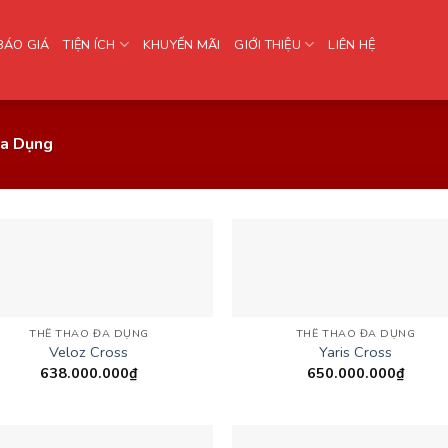
BÁO GIÁ
TIỆN ÍCH
KHUYẾN MÃI
GIỚI THIỆU
LIÊN HỆ
a Dụng
THỂ THAO ĐA DỤNG
THỂ THAO ĐA DỤNG
Veloz Cross
Yaris Cross
638.000.000
₫
650.000.000
₫