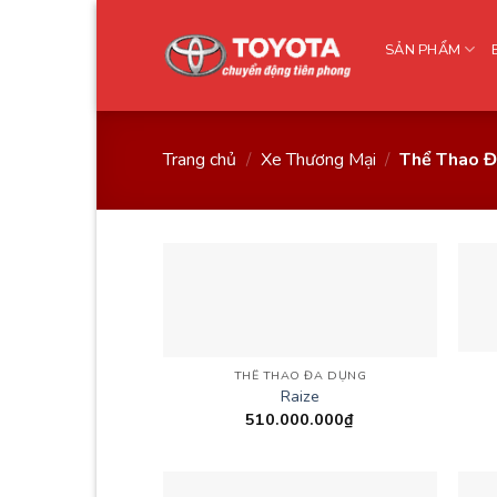
Skip
to
SẢN PHẨM
content
Trang chủ
/
Xe Thương Mại
/
Thể Thao Đ
THỂ THAO ĐA DỤNG
Raize
510.000.000
₫