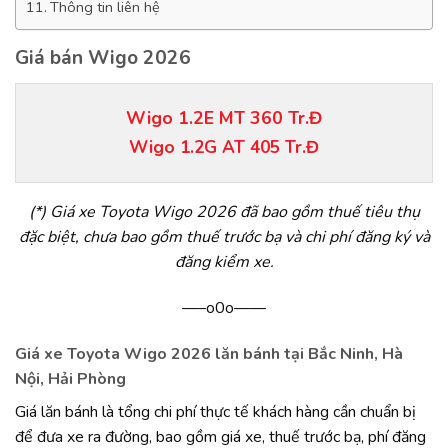
Thông tin liên hệ
Giá bán Wigo 2026
Wigo 1.2E MT 360 Tr.Đ
Wigo 1.2G AT 405 Tr.Đ
(*) Giá xe Toyota Wigo 2026 đã bao g
ồ
m thu
ế
ti
ê
u th
ụ
đ
ặ
c bi
ệ
t, ch
ư
a bao g
ồ
m thu
ế
tr
ướ
c b
ạ
v
à
chi ph
í
đă
ng k
ý
v
à
đă
ng ki
ể
m xe.
—–o0o——
Giá xe Toyota Wigo 2026 lăn bánh tại Bắc Ninh, Hà
Nội, Hải Phòng
Giá lăn bánh là tổng chi phí thực tế khách hàng cần chuẩn bị
để đưa xe ra đường, bao gồm giá xe, thuế trước bạ, phí đăng