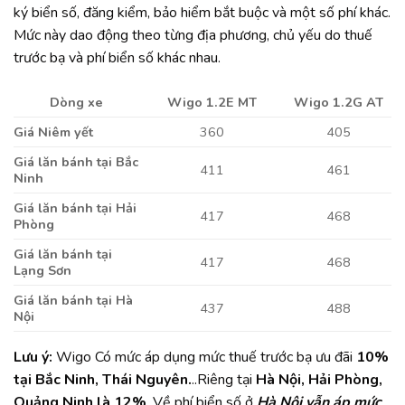
ký biển số, đăng kiểm, bảo hiểm bắt buộc và một số phí khác.
Mức này dao động theo từng địa phương, chủ yếu do thuế
trước bạ và phí biển số khác nhau.
Dòng xe
Wigo 1.2E MT
Wigo 1.2G AT
Giá Niêm yết
360
405
Giá lăn bánh tại Bắc
411
461
Ninh
Giá lăn bánh tại Hải
417
468
Phòng
Giá lăn bánh tại
417
468
Lạng Sơn
Giá lăn bánh tại Hà
437
488
Nội
Lưu ý:
Wigo Có mức áp dụng mức thuế trước bạ ưu đãi
10%
tại Bắc Ninh, Thái Nguyên.
..Riêng tại
Hà Nội, Hải Phòng,
Quảng Ninh là 12%
. Về phí biển số ở
Hà Nội vẫn áp mức