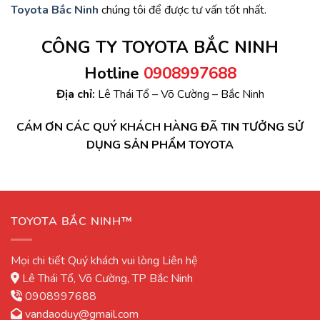
Toyota Bắc Ninh
chúng tôi để được tư vấn tốt nhất.
CÔNG TY TOYOTA BẮC NINH
Hotline
0908997688
Địa chỉ:
Lê Thái Tổ – Võ Cường – Bắc Ninh
CÁM ƠN CÁC QUÝ KHÁCH HÀNG ĐÃ TIN TƯỞNG SỬ
DỤNG SẢN PHẨM TOYOTA
TOYOTA BẮC NINH™
Mọi chi tiết Quý khách vui lòng Liên hệ
Lê Thái Tổ, Võ Cường, TP Bắc Ninh
0908997688
vandaoduy@gmail.com