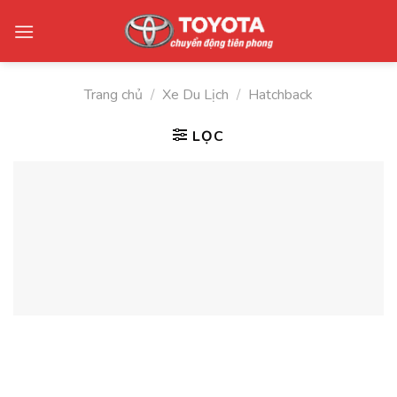
Skip
to
content
Trang chủ
/
Xe Du Lịch
/
Hatchback
LỌC